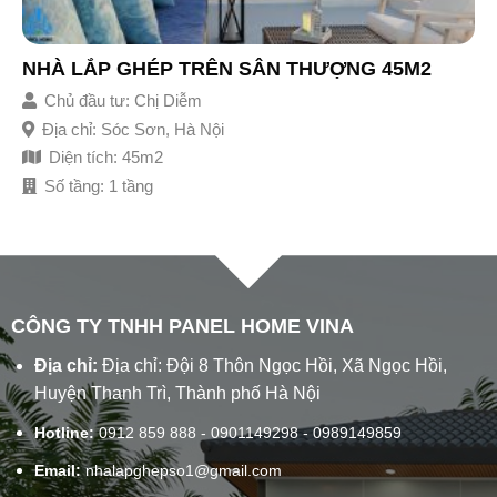
NHÀ LẮP GHÉP TRÊN SÂN THƯỢNG 45M2
Chủ đầu tư:
Chị Diễm
Địa chỉ:
Sóc Sơn, Hà Nội
Diện tích:
45m2
Số tầng:
1 tầng
CÔNG TY TNHH PANEL HOME VINA
Địa chỉ:
Địa chỉ: Đội 8 Thôn Ngọc Hồi, Xã Ngọc Hồi,
Huyện Thanh Trì, Thành phố Hà Nội
Hotline:
0912 859 888 - 0901149298 - 0989149859
Email:
nhalapghepso1@gmail.com