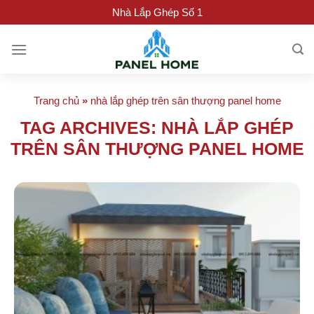
Skip
Nhà Lắp Ghép Số 1
to
content
Trang chủ
»
nhà lắp ghép trên sân thượng panel home
TAG ARCHIVES:
NHÀ LẮP GHÉP
TRÊN SÂN THƯỢNG PANEL HOME