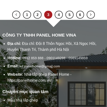
1
2
3
4
5
6
CÔNG TY TNHH PANEL HOME VINA
Địa chỉ:
Địa chỉ: Đội 8 Thôn Ngọc Hồi, Xã Ngọc Hồi,
Huyện Thanh Trì, Thành phố Hà Nội
Hotline:
0912 859 888 - 0901149298 - 0989149859
Email:
kd.panelhome@gmail.com
Website:
Nhà lắp ghép Panel Home
-
https://panelhome.com.vn/
Chuyên mục quan tâm
Mẫu nhà lắp ghép