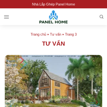
Skip
Nhà Lắp Ghép Panel Home
to
content
Trang chủ
»
Tư vấn
»
Trang 3
TƯ VẤN