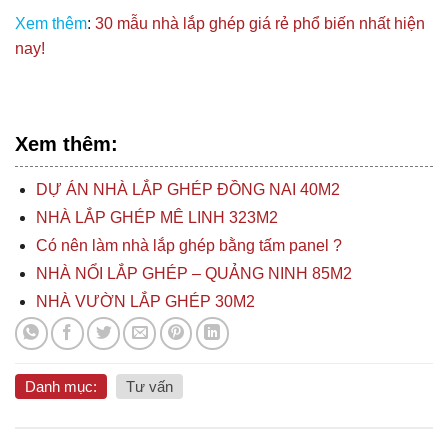
Xem thêm
:
30 mẫu nhà lắp ghép giá rẻ phổ biến nhất hiện
nay!
Xem thêm:
DỰ ÁN NHÀ LẮP GHÉP ĐỒNG NAI 40M2
NHÀ LẮP GHÉP MÊ LINH 323M2
Có nên làm nhà lắp ghép bằng tấm panel ?
NHÀ NỔI LẮP GHÉP – QUẢNG NINH 85M2
NHÀ VƯỜN LẮP GHÉP 30M2
Danh mục:
Tư vấn